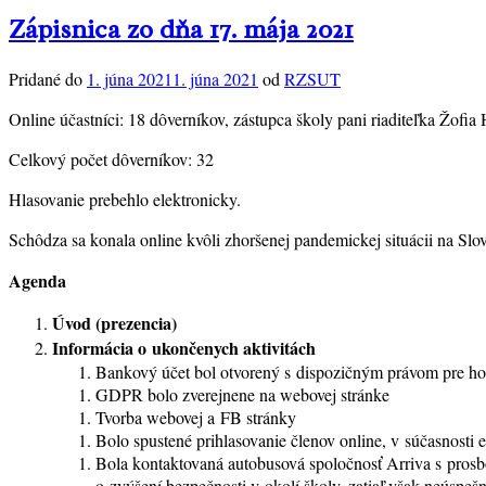
Zápisnica zo dňa
17. mája 2021
Pridané do
1. júna 2021
1. júna 2021
od
RZSUT
Online účastníci: 18 dôverníkov, zástupca školy pani riaditeľka Žof
Celkový počet dôverníkov: 32
Hlasovanie prebehlo elektronicky.
Schôdza sa konala online kvôli zhoršenej pandemickej situácii na S
Agenda
Úvod (prezencia)
Informácia o ukončenych aktivitách
Bankový účet bol otvorený s dispozičným právom pre h
GDPR bolo zverejnene na webovej stránke
Tvorba webovej a FB stránky
Bolo spustené prihlasovanie členov online, v súčasnosti
Bola kontaktovaná autobusová spoločnosť Arriva s prosb
o zvýšení bezpečnosti v okolí školy, zatiaľ však neúspešn