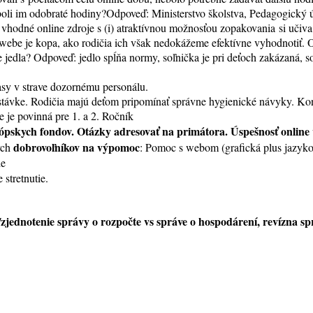
 boli im odobraté hodiny?Odpoveď: Ministerstvo školstva, Pedagogický úst
vhodné online zdroje s (i) atraktívnou možnosťou zopakovania si učiva, 
webe je kopa, ako rodičia ich však nedokážeme efektívne vyhodnotiť. O
 jedla? Odpoveď: jedlo spĺňa normy, soľnička je pri deťoch zakázaná, s
asy v strave dozornému personálu.
távke. Rodičia majú deťom pripomínať správne hygienické návyky. Konkr
 je povinná pre 1. a 2. Ročník
skych fondov. Otázky adresovať na primátora. Úspešnosť online výu
dobrovoľníkov na výpomoc
ých
: Pomoc s webom (grafická plus jazyko
ie
stretnutie.
/zjednotenie správy o rozpočte vs správe o hospodárení, revízna s