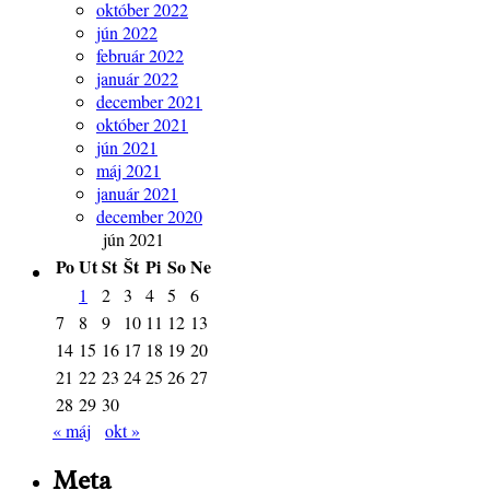
október 2022
jún 2022
február 2022
január 2022
december 2021
október 2021
jún 2021
máj 2021
január 2021
december 2020
jún 2021
Po
Ut
St
Št
Pi
So
Ne
1
2
3
4
5
6
7
8
9
10
11
12
13
14
15
16
17
18
19
20
21
22
23
24
25
26
27
28
29
30
« máj
okt »
Meta