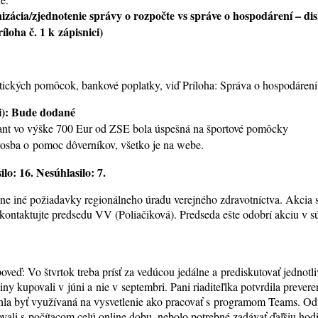
izácia/zjednotenie správy o rozpočte vs správe o hospodárení – dis
íloha č. 1 k zápisnici)
ckých pomôcok, bankové poplatky, viď Príloha: Správa o hospodárení
ci): Bude dodané
rant vo výške 700 Eur od ZSE bola úspešná na športové pomôcky
 prosba o pomoc dôverníkov, všetko je na webe.
lo: 16. Nesúhlasilo: 7.
dne iné požiadavky regionálneho úradu verejného zdravotníctva. Akcia sa
ím kontaktujte predsedu VV (Poliačiková). Predseda ešte odobrí akciu 
eď: Vo štvrtok treba prísť za vedúcou jedálne a prediskutovať jednotli
ny kupovali v júni a nie v septembri. Pani riaditeľlka potvrdila prevere
ohla byť využívaná na vysvetlenie ako pracovať s programom Teams. Od
vali s počítacom celú online dobu, nebolo potrebné zadávať ďaľšiu hodi