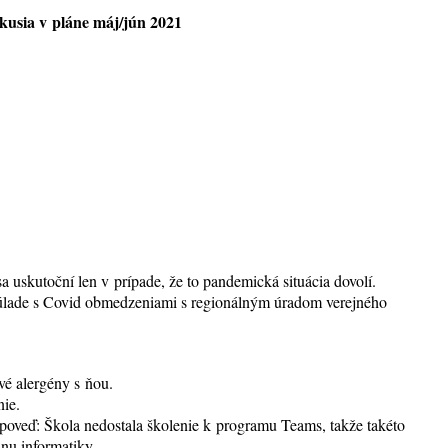
kusia v pl
áne máj/jún 2021
 uskutoční len v prípade, že to pandemická situácia dovolí.
v súlade s Covid obmedzeniami s regionálným úradom verejného
vé alergény s ňou.
nie.
poveď: Škola nedostala školenie k programu Teams, takže takéto
nu informatiky.