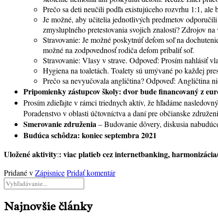
Prečo sa deti neučili podľa existujúceho rozvrhu 1:1, ale
Je možné, aby učitelia jednotlivých predmetov odporučili 
zmysluplného pretestovania svojich znalostí? Zdrojov na 
Stravovanie: Je možné poskytnúť deťom soľ na dochutenie
možné na zodpovednosť rodiča deťom pribaliť soľ.
Stravovanie: Vlasy v strave. Odpoveď: Prosím nahlásiť vl
Hygiena na toaletách. Toalety sú umývané po každej pres
Prečo sa nevyučovala angličtina? Odpoveď: Angličtina nie
Pripomienky zástupcov školy: dvor bude financovaný z európ
Prosím zdieľajte v rámci triednych aktív, že hľadáme nasledovn
Poradenstvo v oblasti účtovníctva a daní pre občianske združen
Smerovanie združenia
– Budovanie dôvery, diskusia nabudúce 
Budúca schôdza: koniec septembra 2021
Uložené aktivity
: viac platieb cez internetbanking, harmonizácia
:
Pridané v
Zápisnice
Pridať komentár
Najnovšie články