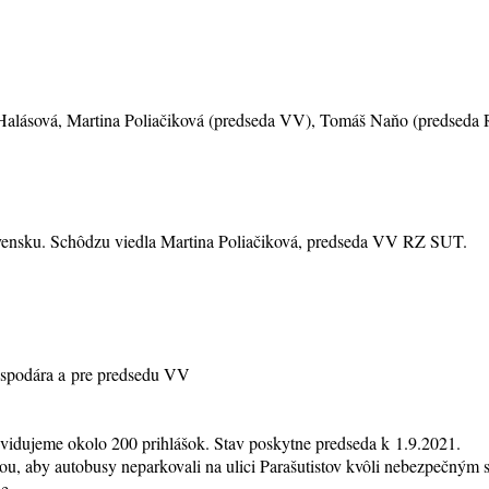
ia Halásová, Martina Poliačiková (predseda VV), Tomáš Naňo (predseda
lovensku. Schôdzu viedla Martina Poliačiková, predseda VV RZ SUT.
ospodára a pre predsedu VV
 evidujeme okolo 200 prihlášok. Stav poskytne predseda k 1.9.2021.
ou, aby autobusy neparkovali na ulici Parašutistov kvôli nebezpečným
e.