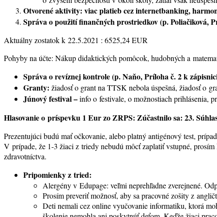
Otvorené aktivity: viac platieb cez internetbanking, harmon
Správa o použití finančných prostriedkov (p. Poliačiková, Pr
Aktuálny zostatok k 22.5.2021 : 6525,24 EUR
Pohyby na účte: Nákup didaktických pomôcok, hudobných a matemati
Správa o revíznej kontrole (p. Naňo, Príloha č. 2 k zápisni
Granty:
žiadosť o grant na TTSK nebola úspešná, žiadosť o g
Júnový festival –
info o festivale, o možnostiach prihlásenia,
Hlasovanie o príspevku 1 Eur zo ZRPS: Zúčastnilo sa: 23. Súhlasi
Prezentujúci budú mať očkovanie, alebo platný antigénový test, prípa
V prípade, že 1-3 žiaci z triedy nebudú môcť zaplatiť vstupné, pros
zdravotníctva.
Pripomienky z tried:
Alergény v Edupage: veľmi neprehľadne zverejnené. Odpov
Prosím preveriť možnosť, aby sa pracovné zošity z angličti
Deti nemali cez online vyučovanie informatiku, ktorá m
školenie nemohla ani poskytnúť deťom. Keďže žiaci praco