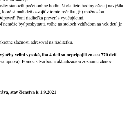
áv stanovili počet online hodín, škola tieto hodiny ešte aj navýšila.
ktoré si mali deti osvojiť v tomto ročníku; (ii) možnosťou
dpoveď: Pani riaditeľka preverí s vyučujúcimi.
oľ nemôže byť poskytnutá voľne na stoloch vzhľadom na vek detí, je
étne sťažnosti adresovať na riaditeľku.
čby veľmi vysoká, iba 4 deti sa nepripojili zo cca 770 detí.
vá úprava), Pomoc s tvorbou a aktualizáciou zoznamu členov,
práva
, stav členstva k 1.9.2021