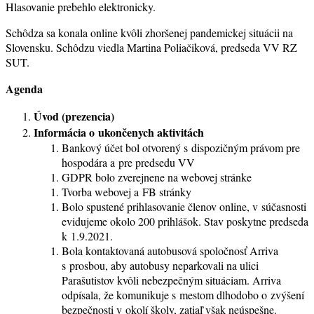
Hlasovanie prebehlo elektronicky.
Schôdza sa konala online kvôli zhoršenej pandemickej situácii na
Slovensku. Schôdzu viedla Martina Poliačiková, predseda VV RZ
SUT.
Agenda
Úvod (prezencia)
Informácia o ukončenych aktivitách
Bankový účet bol otvorený s dispozičným právom pre
hospodára a pre predsedu VV
GDPR bolo zverejnene na webovej stránke
Tvorba webovej a FB stránky
Bolo spustené prihlasovanie členov online, v súčasnosti
evidujeme okolo 200 prihlášok. Stav poskytne predseda
k 1.9.2021.
Bola kontaktovaná autobusová spoločnosť Arriva
s prosbou, aby autobusy neparkovali na ulici
Parašutistov kvôli nebezpečným situáciam. Arriva
odpísala, že komunikuje s mestom dlhodobo o zvýšení
bezpečnosti v okolí školy, zatiaľ však neúspešne.