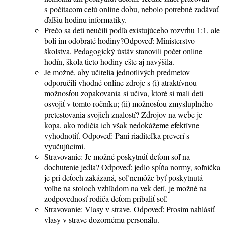
s počítacom celú online dobu, nebolo potrebné zadávať
ďaľšiu hodinu informatiky.
Prečo sa deti neučili podľa existujúceho rozvrhu 1:1, ale
boli im odobraté hodiny?Odpoveď: Ministerstvo
školstva, Pedagogický ústáv stanovili počet online
hodín, škola tieto hodiny ešte aj navýšila.
Je možné, aby učitelia jednotlivých predmetov
odporučili vhodné online zdroje s (i) atraktívnou
možnosťou zopakovania si učiva, ktoré si mali deti
osvojiť v tomto ročníku; (ii) možnosťou zmysluplného
pretestovania svojich znalostí? Zdrojov na webe je
kopa, ako rodičia ich však nedokážeme efektívne
vyhodnotiť. Odpoveď: Pani riaditeľka preverí s
vyučujúcimi.
Stravovanie: Je možné poskytnúť deťom soľ na
dochutenie jedla? Odpoveď: jedlo spĺňa normy, soľnička
je pri deťoch zakázaná, soľ nemôže byť poskytnutá
voľne na stoloch vzhľadom na vek detí, je možné na
zodpovednosť rodiča deťom pribaliť soľ.
Stravovanie: Vlasy v strave. Odpoveď: Prosím nahlásiť
vlasy v strave dozornému personálu.