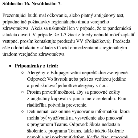
Súhlasilo: 16. Nesúhlasilo: 7.
Prezentujúci budú mať očkovanie, alebo platný antigénový test,
prípadne iné požiadavky regionálneho úradu verejného
zdravotníctva. Akcia sa uskutoční len v prípade, že to pandemická
situácia dovolí. V prípade, že 1-3 žiaci z triedy nebudú môcť zaplatiť
vstupné, prosím kontaktujte predsedu VV (Poliačiková). Predseda
ešte odobrí akciu v súlade s Covid obmedzeniami s regionálným
úradom verejného zdravotníctva.
Pripomienky z tried:
Alergény v Edupage: veľmi neprehľadne zverejnené.
Odpoveď: Vo štvrtok treba prísť za vedúcou jedálne
a prediskutovať jednotlivé alergény s ňou.
Prosím preveriť možnosť, aby sa pracovné zošity
z angličtiny kupovali v júni a nie v septembri. Pani
riaditeľlka potvrdila preverenie.
Deti nemali cez online vyučovanie informatiku, ktorá
mohla byť využívaná na vysvetlenie ako pracovať
s programom Teams. Odpoveď: Škola nedostala
školenie k programu Teams, takže takéto školenie
nemohla ani poskytnúť deťom. Keďže žiaci pracovali