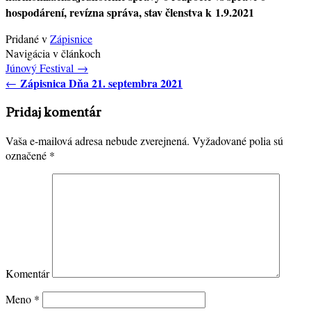
hospodárení, revízna správa
, stav členstva k 1.9.2021
Pridané v
Zápisnice
Navigácia v článkoch
Júnový Festival
→
Zápisnica Dňa 21. septembra 2021
←
Pridaj komentár
Vaša e-mailová adresa nebude zverejnená.
Vyžadované polia sú
označené
*
Komentár
Meno
*