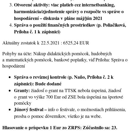
Otvorené aktivity: viac platieb cez internetbanking,
harmonizácia/zjednotenie správy o rozpočte vs správe o
hospodárení – diskusia v pl
áne máj/jún 2021
Správa o použití finančných prostriedkov (p. Poliačiková,
Príloha č. 1 k zápisnici)
Aktuálny zostatok k 22.5.2021 : 6525,24 EUR
Pohyby na účte: Nákup didaktických pomôcok, hudobných
a matematických pomôcok, bankové poplatky, viď Príloha: Správa o
hospodárení
Správa o revíznej kontrole (p. Naňo, Príloha č. 2 k
zápisnici): Bude dodané
Granty:
žiadosť o grant na TTSK nebola úspešná, žiadosť
o grant vo výške 700 Eur od ZSE bola úspešná na športové
pomôcky
Júnový festival –
info o festivale, o možnostiach prihlásenia,
prosba o pomoc dôverníkov, všetko je na webe.
Hlasovanie o príspevku 1 Eur zo ZRPS: Zúčastnilo sa: 23.