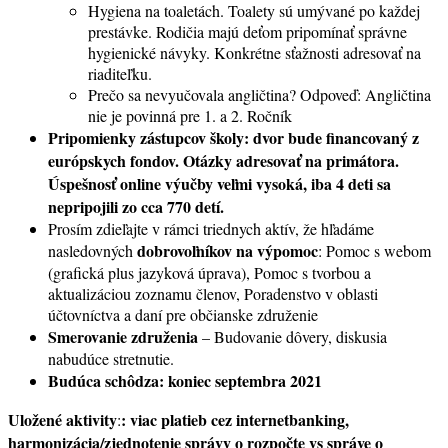
Hygiena na toaletách. Toalety sú umývané po každej
prestávke. Rodičia majú deťom pripomínať správne
hygienické návyky. Konkrétne sťažnosti adresovať na
riaditeľku.
Prečo sa nevyučovala angličtina? Odpoveď: Angličtina
nie je povinná pre 1. a 2. Ročník
Pripomienky zástupcov školy: dvor bude financovaný z
európskych fondov. Otázky adresovať na primátora.
Úspešnosť online výučby veľmi vysoká, iba 4 deti sa
nepripojili zo cca 770 detí.
Prosím zdieľajte v rámci triednych aktív, že hľadáme
dobrovoľníkov na výpomoc
nasledovných
: Pomoc s webom
(grafická plus jazyková úprava), Pomoc s tvorbou a
aktualizáciou zoznamu členov, Poradenstvo v oblasti
účtovníctva a daní pre občianske združenie
Smerovanie združenia
– Budovanie dôvery, diskusia
nabudúce stretnutie.
Budúca schôdza: koniec septembra 2021
Uložené aktivity
: viac platieb cez internetbanking,
:
harmonizácia/zjednotenie správy o rozpočte vs správe o